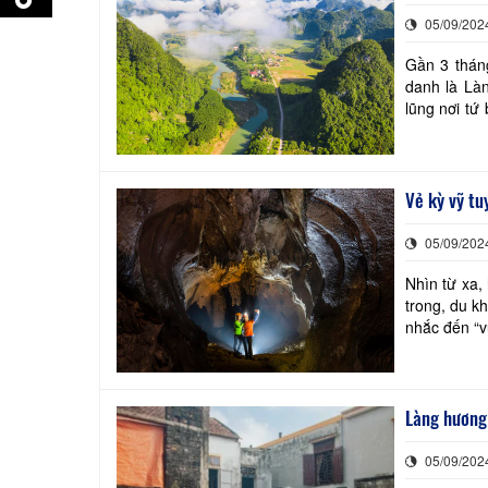
05/09/202
Gần 3 thán
danh là Làn
lũng nơi tứ
những căn n
Vẻ kỳ vỹ tu
05/09/202
Nhìn từ xa,
trong, du kh
nhắc đến “
động ở Di s
Làng hương 
05/09/202