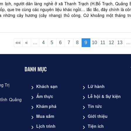
 lịch, người dân làng nghề ở xã Thanh Trạch (H.Bố Trạch, Quảng Bì
p, que tre cùng các nguyên liệu khác ngồi… lắc lắc, đây chính là c
ng cây hương (cây nhang) thủ công. Cứ khoảng một tháng trước Tết
 người dân tại thôn Quyết Thắng (xã
««
«
…
4
5
6
7
8
9
10
11
12
13
…
DANH MỤC
g Trị
Khách sạn
Lữ hành
Ẩm thực
Lễ hội & Sự kiện
tỉnh Quảng
Khám phá
Tin tức
Mua sắm
Giới thiệu
Lịch trình
Tiện ích