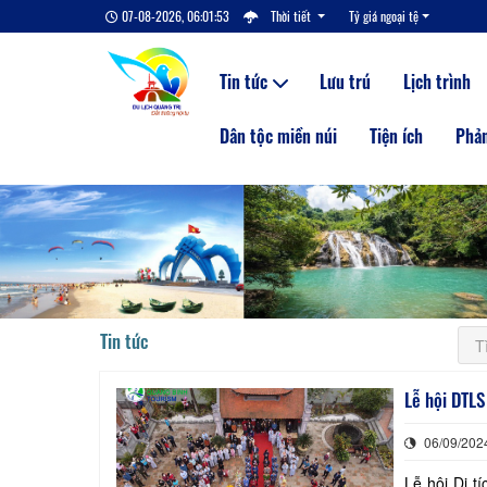
07-08-2026, 06:01:53
Thời tiết
Tỷ giá ngoại tệ
Tin tức
Lưu trú
Lịch trình
Dân tộc miền núi
Tiện ích
Phản
Tin tức
Lễ hội DTLS
06/09/202
Lễ hội Di t