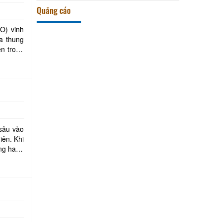
Quảng cáo
O) vinh
ữa thung
ên trong
 sâu vào
. Khi
ng hang