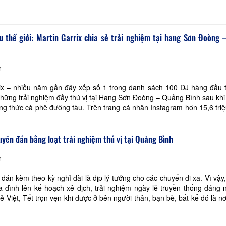
ng và nhiều đổi thay. Du khách mua
Khách sạn CKC Thi
u thế giới: Martin Garrix chia sẻ trải nghiệm tại hang Sơn Đoòng 
Khách sạn Ngân Hà
4
Khách sạn Công đo
ix – nhiều năm gần đây xếp số 1 trong danh sách 100 DJ hàng đầu t
hững trải nghiệm đầy thú vị tại Hang Sơn Đoòng – Quảng Bình sau kh
Khách Sạn Mường 
đường tàu. Trên trang cá nhân Instagram hơn 15,6 triệu người
Bình
artin Garrix vừa đăng loạt ảnh
yên đán bằng loạt trải nghiệm thú vị tại Quảng Bình
4
đán kèm theo kỳ nghỉ dài là dịp lý tưởng cho các chuyến đi xa. Vì vậy
Nhà Hàng Everland
a đình lên kế hoạch xê dịch, trải nghiệm ngày lễ truyền thống đáng nhớ
ẻ Việt, Tết trọn vẹn khi được ở bên người thân, bạn bè, bất kể đó là nơ
Vì vậy, họ chọn du l
Nhà Hàng Phố Biển