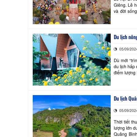
Giêng. Lễ h
và đời sống
động du lịch
Du lịch nôn
05/09/202
Dù mới “trì
du lịch hấp
điểm lượng 
Du lịch Qu
05/09/202
Thời tiết t
lượng lớn d
Quảng Bình