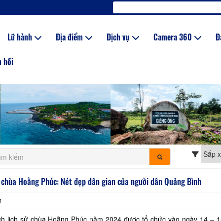
Lữ hành
Địa điểm
Dịch vụ
Camera 360
Đ
 hồi
 chùa Hoằng Phúc: Nét đẹp dân gian của người dân Quảng Bình
4
ích lịch sử chùa Hoằng Phúc năm 2024 được tổ chức vào ngày 14 – 1