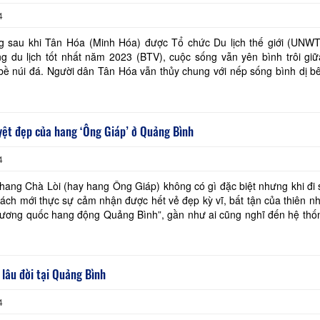
4
g sau khi Tân Hóa (Minh Hóa) được Tổ chức Du lịch thế giới (UNWT
g du lịch tốt nhất năm 2023 (BTV), cuộc sống vẫn yên bình trôi gi
 bề núi đá. Người dân Tân Hóa vẫn thủy chung với nếp sống bình dị b
hà nổi đặc trưng. Nhưng sức nóng củ
yệt đẹp của hang ‘Ông Giáp’ ở Quảng Bình
4
 hang Chà Lòi (hay hang Ông Giáp) không có gì đặc biệt nhưng khi đi
ách mới thực sự cảm nhận được hết vẻ đẹp kỳ vĩ, bất tận của thiên nhiên
vương quốc hang động Quảng Bình”, gần như ai cũng nghĩ đến hệ thố
ản thiên nhiên thế giới Phong
lâu đời tại Quảng Bình
4