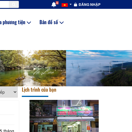
0
ĐĂNG NHẬP
a phương tiện
Bản đồ số
Lịch trình của bạn
5 tháng