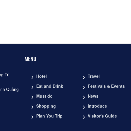
Mũi trèo
Distance: 10.69 k
Bến đò B Tùng Luật
Distance: 13.68 k
MENU
g Trị
Hotel
Travel
Eat and Drink
Festivals & Events
ỉnh Quảng
Must do
News
Shopping
Introduce
Plan You Trip
Visitor's Guide