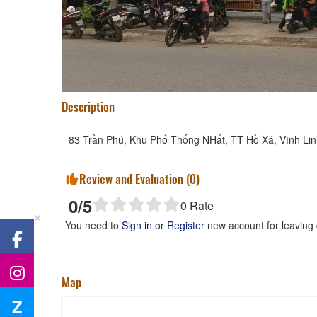
Description
83 Trần Phú, Khu Phố Thống NHất, TT Hồ Xá, Vĩnh Lin
Review and Evaluation (
0
)
0
/5
0
Rate
×
You need to
Sign in
or
Register
new account for leaving
Map
Z