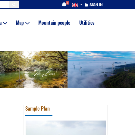
0
SIGN IN
ia
Map
Mountain people
Utilities
Sample Plan