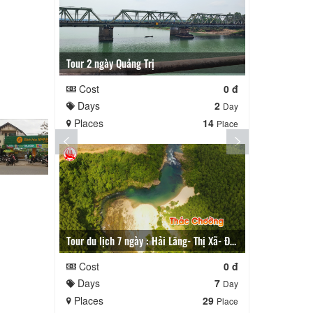
Tour 2 ngày Quảng Trị
Tour du lịch 3 ng
Cost
0 đ
Cost
Days
2
Days
Day
Places
14
Places
Place
Tour du lịch 7 ngày : Hải Lăng- Thị Xã- Đông Hà - Hướng Hóa- Gio Linh
Tour du lịch 
Cost
0 đ
Cost
Days
7
Days
Day
Places
29
Places
Place