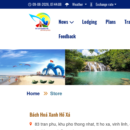
09-08-2026, 07:44:09
Weather
Exchange rate
News
Lodging
Plans
Tr
Feedback
Home
Store
Bách Hoá Xanh Hồ Xá
83 tran phu, khu pho thong nhat, tt ho xa, vinh linh, 