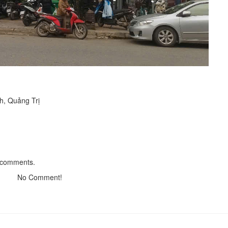
Khách sạn Hoàng Kim
Distance: 250 m
Khách sạn La Vy
Distance: 560 m
h, Quảng Trị
Khách sạn Thành phát
Distance: 13.58 km
Nhà khách UBND huyện Gio
Linh
Distance: 19.11 km
 comments.
No Comment!