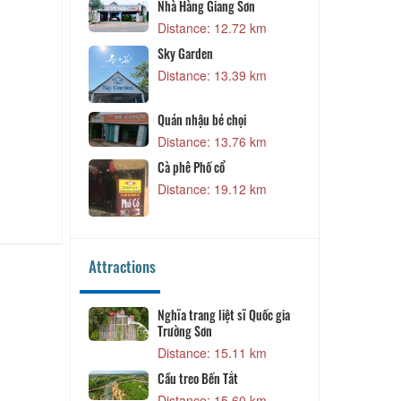
Nhà Hàng Giang Sơn
Nhà hà
Distance: 12.72 km
Distan
ồ Xá
Sky Garden
Quán c
Distance: 13.39 km
Distan
Quán nhậu bé chọi
Distance: 13.76 km
Cà phê Phố cổ
Distance: 19.12 km
Attractions
Lịnh
Nghĩa trang liệt sĩ Quốc gia
Chùa 
Trường Sơn
Dist
Distance: 15.11 km
Cầu treo Bến Tắt
Đồi c
Distance: 15.60 km