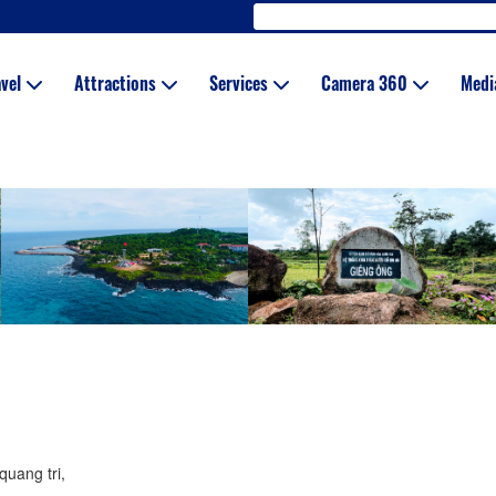
avel
Attractions
Services
Camera 360
Med
quang tri,