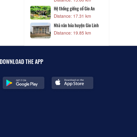
Dist
Hệ thống giếng cổ Gio An
m
Distance: 17.31 km
Nhà văn hóa huyện Gio Linh
m
Distance: 19.85 km
DOWNLOAD THE APP