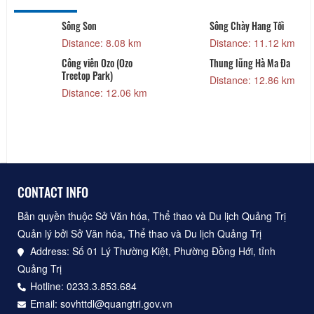
Sông Son
Sông Chày Hang Tối
Distance: 8.08 km
Distance: 11.12 km
Công viên Ozo (Ozo
Thung lũng Hà Ma Đa
ự
Treetop Park)
Distance: 12.86 km
Distance: 12.06 km
CONTACT INFO
Bản quyền thuộc Sở Văn hóa, Thể thao và Du lịch Quảng Trị
Quản lý bởi Sở Văn hóa, Thể thao và Du lịch Quảng Trị
Address: Số 01 Lý Thường Kiệt, Phường Đồng Hới, tỉnh
Quảng Trị
Hotline: 0233.3.853.684
Email: sovhttdl@quangtri.gov.vn