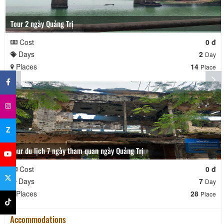
Tour 2 ngày Quảng Trị
Cost
0 đ
Days
2
Day
×
Places
14
Place
Z
Tour du lịch 7 ngày tham quan ngày Quảng Trị
Cost
0 đ
Days
7
Day
Places
28
Place
Accommodations