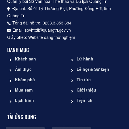
Quản lý bởi Sở Văn hóa, Thể thao và Du lịch Quảng Trị
Địa chỉ: Số 01 Lý Thường Kiệt, Phường Đồng Hới, tỉnh
Quảng Trị
Tổng đài hỗ trợ: 0233.3.853.684
Email: sovhttdl@quangtri.gov.vn
Giấy phép: Website đang thử nghiệm
DANH MỤC
Khách sạn
Lữ hành
Ẩm thực
Lễ hội & Sự kiện
Khám phá
Tin tức
Mua sắm
Giới thiệu
Lịch trình
Tiện ích
TẢI ỨNG DỤNG