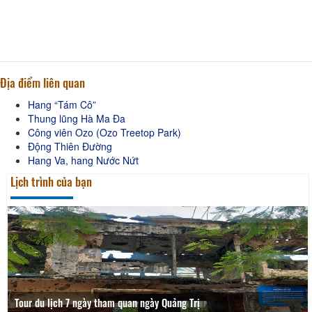
Địa điểm liên quan
Hang “Tám Cô”
Thung lũng Hà Ma Đa
Công viên Ozo (Ozo Treetop Park)
Động Thiên Đường
Hang Va, hang Nước Nứt
Lịch trình của bạn
Tour du lịch 7 ngày tham quan ngày Quảng Trị