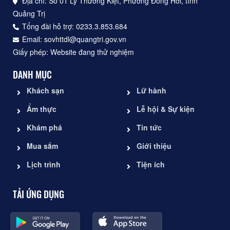
Địa chỉ: Số 01 Lý Thường Kiệt, Phường Đồng Hới, tỉnh
Quảng Trị
Tổng đài hỗ trợ: 0233.3.853.684
Email: sovhttdl@quangtri.gov.vn
Giấy phép: Website đang thử nghiệm
DANH MỤC
Khách sạn
Lữ hành
Ẩm thực
Lễ hội & Sự kiện
Khám phá
Tin tức
Mua sắm
Giới thiệu
Lịch trình
Tiện ích
TẢI ỨNG DỤNG