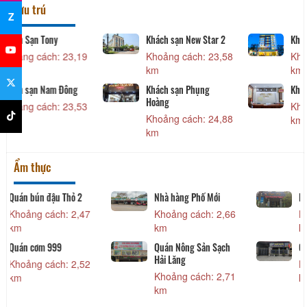
Lưu trú
Z
Khách sạn New Star 2
Khách sạn Golden
9
Khoảng cách: 23,58
Khoảng cách: 24,56
km
km
Khách sạn Phụng
Khách sạn Như Mai
Hoàng
3
Khoảng cách: 24,90
Khoảng cách: 24,88
km
km
Ẩm thực
Nhà hàng Phố Mới
Nhà hàng Duyên Mến
Khoảng cách: 2,66
Khoảng cách: 2,70
km
km
Quán Nông Sản Sạch
Quán phở Hiếu
Hải Lăng
Khoảng cách: 2,73
Khoảng cách: 2,71
km
km