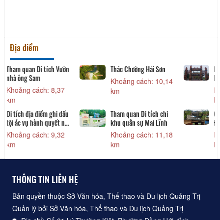
Địa điểm
ờn
Thác Chơờng Hải Sơn
Khu di tích lịch sử
Nghĩa Trủng Đàn
Khoảng cách: 10,14
Khoảng cách: 11,15
km
km
ấu
Tham quan Di tích chi
Chứng tích trường Bồ
nữ
khu quân sự Mai Lĩnh
Đề
Khoảng cách: 11,18
Khoảng cách: 12,26
km
km
THÔNG TIN LIÊN HỆ
Bản quyền thuộc Sở Văn hóa, Thể thao và Du lịch Quảng Trị
Quản lý bởi Sở Văn hóa, Thể thao và Du lịch Quảng Trị