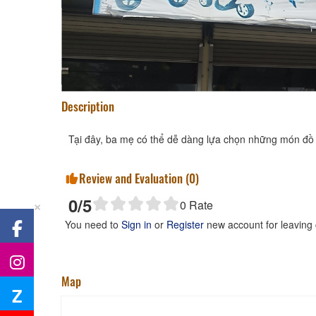
Description
Tại đây, ba mẹ có thể dễ dàng lựa chọn những món đồ ch
Review and Evaluation (
0
)
0
/5
×
0
Rate
You need to
Sign in
or
Register
new account for leaving
Map
Z