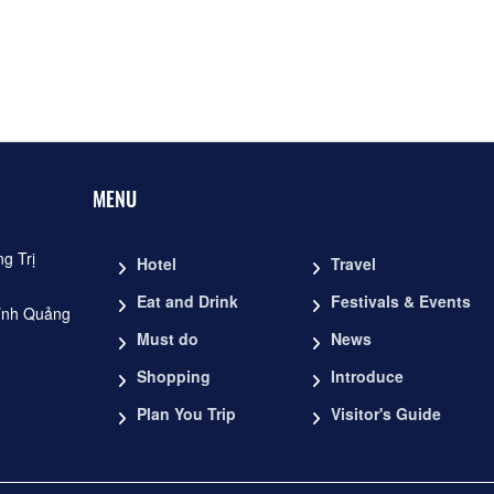
Distance: 2.22 km
Di tích lịch sử Khe Ồ
Distance: 10.28 km
MENU
g Trị
Hotel
Travel
Eat and Drink
Festivals & Events
ỉnh Quảng
Must do
News
Shopping
Introduce
Plan You Trip
Visitor's Guide