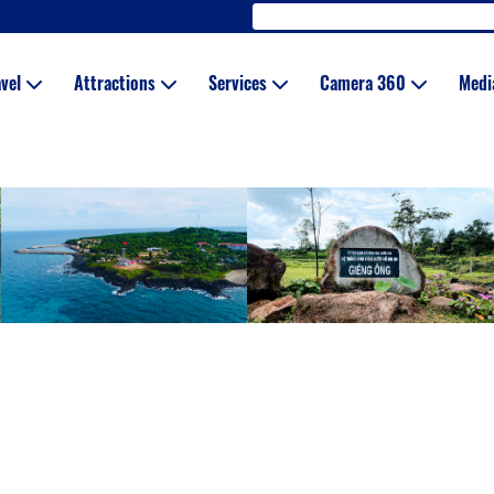
avel
Attractions
Services
Camera 360
Med