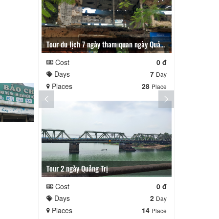
Tour du lịch 7 ngày tham quan ngày Quảng Trị
Tour 4 ngày
Cost
0 đ
Cost
Days
7
Days
Day
Places
28
Places
Place
Tour 2 ngày Quảng Trị
Tour 5 ngày b
Cost
0 đ
Cost
Days
2
Days
Day
Places
14
Places
Place