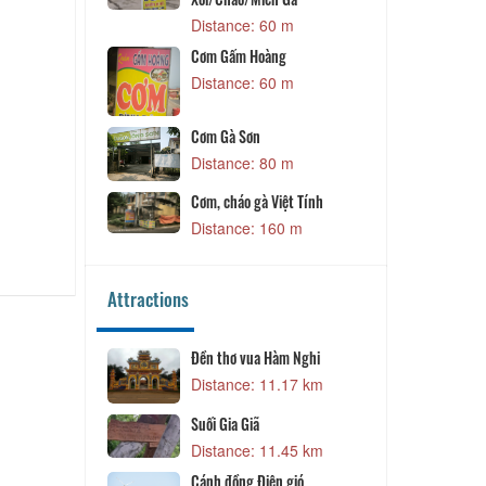
Distance: 180 m
Distance: 60 m
Nhà Hàng Mai Hương
Cơm Gấm Hoàng
Distance: 240 m
Distance: 60 m
Cơm Gà Sơn
Distance: 80 m
Cơm, cháo gà Việt Tính
Distance: 160 m
Attractions
Đền thơ vua Hàm Nghi
Di Tích Nhà Tằm Tân Tường
Distance: 11.17 km
Distance: 18.09 km
Suối Gia Giã
Chùa Cam Lộ
Distance: 11.45 km
Distance: 18.62 km
Cánh đồng Điện gió