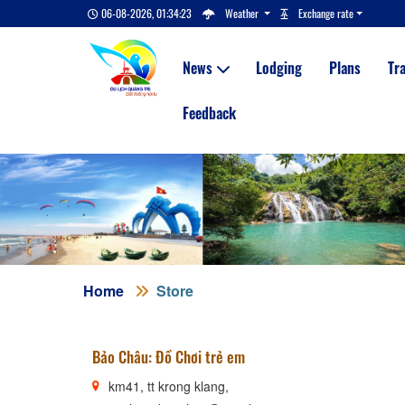
06-08-2026, 01:34:24
Weather
Exchange rate
News
Lodging
Plans
Tr
Feedback
Home
Store
Bảo Châu: Đồ Chơi trẻ em
km41, tt krong klang,