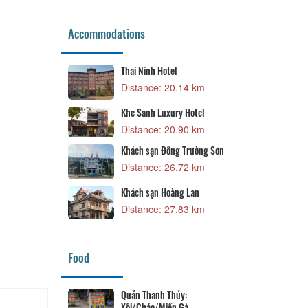
Accommodations
Thai Ninh Hotel
Khách sạn Hải Âu
Distance: 20.14 km
Distance: 28.12 km
Khai Hoan Hotel
Khe Sanh Luxury Hotel
Distance: 28.55 km
Distance: 20.90 km
Khách sạn Đông Trường Sơn
Distance: 26.72 km
Khách sạn Hoàng Lan
Distance: 27.83 km
Food
Quán Thanh Thúy:
Phở Khánh Vân
Xôi/Cháo/Miến Gà