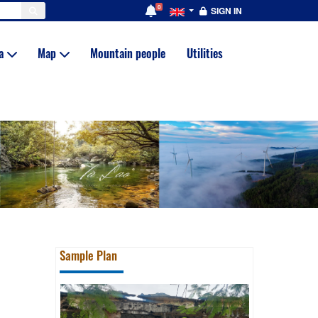
0
SIGN IN
ia
Map
Mountain people
Utilities
Sample Plan