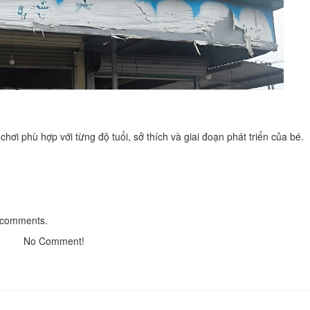
Homestay Phương Gia Trang
Distance: 7.60 km
Famstay Resort Tropical
Garden
ơi phù hợp với từng độ tuổi, sở thích và giai đoạn phát triển của bé.
Distance: 17.98 km
The Hills Hotel
Distance: 19.12 km
Khanh Phuong Hotel
Distance: 20.09 km
 comments.
No Comment!
Bún, bánh ướt thịt
nướng/Nem Lụi/Bánh ép